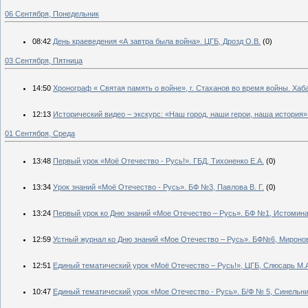
06 Сентября, Понедельник
08:42
День краеведения «А завтра была война». ЦГБ, Дрозд О.В.
(0)
03 Сентября, Пятница
14:50
Хронограф « Святая память о войне», г. Стаханов во время войны. Ха
12:13
Исторический видео – экскурс: «Наш город, наши герои, наша история»
01 Сентября, Среда
13:48
Первый урок «Моё Отечество - Русь!». ГБД, Тихоненко Е.А.
(0)
13:34
Урок знаний «Моё Отечество - Русь». БФ №3, Павлова В. Г.
(0)
13:24
Первый урок ко Дню знаний «Мое Отечество – Русь». БФ №1, Истомина 
12:59
Устный журнал ко Дню знаний «Мое Отечество – Русь». БФ№6, Миронов
12:51
Единый тематический урок «Моё Отечество – Русь!», ЦГБ, Слюсарь М.
10:47
Единый тематический урок «Мое Отечество - Русь». Б/Ф № 5, Синельни