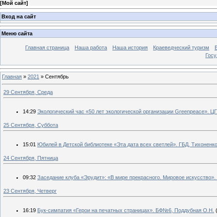
[
Мой сайт
]
Вход на сайт
Меню сайта
Главная страница
Наша работа
Наша история
Краеведческий туризм
Госу
Главная
»
2021
»
Сентябрь
29 Сентября, Среда
14:29
Экологический час «50 лет экологической организации Greenpeace». ЦГ
25 Сентября, Суббота
15:01
Юбилей в Детской библиотеке «Эта дата всех светлей». ГБД, Тихоненко
24 Сентября, Пятница
09:32
Заседание клуба «Эрудит»: «В мире прекрасного. Мировое искусство».
23 Сентября, Четверг
16:19
Бук-симпатия «Герои на печатных страницах». БФ№6, Поддубная О.Н.