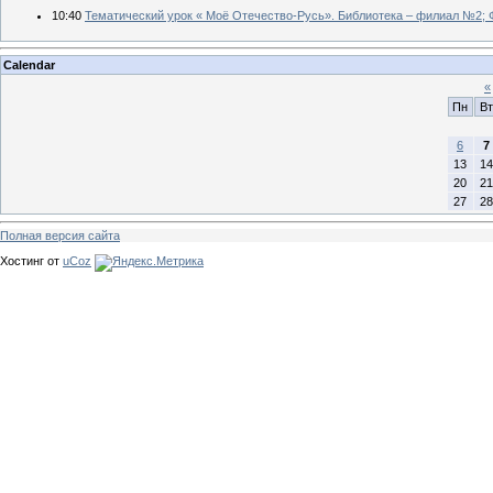
10:40
Тематический урок « Моё Отечество-Русь». Библиотека – филиал №2; Ф
Calendar
«
Пн
Вт
6
7
13
14
20
21
27
28
Полная версия сайта
Хостинг от
uCoz