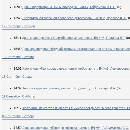
16:00
День информации «Тайны природы». БФ№4, Гайдамакина С.С.
(0)
13:45
Литературная гостиная «Королева детективов» БФ № 2, Фролова Ю.В.
(
17 Сентября, Пятница
15:11
День краеведения: «Великий собиратель слов». БФ №3, Павлова В.Г.
(0)
15:00
День краеведения «Родной земли многоголосье» (по поэтам и писателя
16 Сентября, Четверг
14:01
Урок мира: «Как хорошо под мирным небом жить». БФ№3, Ломоносова 
15 Сентября, Среда
14:37
Книга в кадре по произведениям В.И. Даля. ЦГБ, Слюсарь М.А.
(0)
11 Сентября, Суббота
16:17
Фестиваль искусства и красоты «В мире всегда есть место красоте». 
09 Сентября, Четверг
14:59
День краеведения «Город, в котором я живу». БФ№4, Гайдамакина С.С.