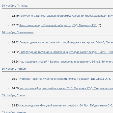
18 Ноября, Пятница
12:49
Конкурсно-развлекательная программа «Осенних красок хоровод». БФ
12:32
Квест-кроссворд «Правовой лабиринт» , ГБД. Мотреску К.В.
(0)
14 Ноября, Понедельник
14:42
Литературное путешествие «Астрид Линдгрен и ее герои». БФ№5, Пасеч
14:32
Литературная гостиная «Волшебница, которая живёт везде». БФ№3, Ло
14:24
Час правовых знаний «Занимательное правоведение». БФ№2, Зеленина
10 Ноября, Четверг
15:27
Интернет-визитка «Носил он совесть ближе к сердцу». ЦБ, Дрозд О. В.
(
14:59
Час поэзии «Дом, который построил С. Я. Маршак». ГБД, Стефановская
09 Ноября, Среда
13:23
Информ-досье «Могучий властелин судьбы». БФ №4, Гайдамакина С.С.
03 Ноября, Четверг