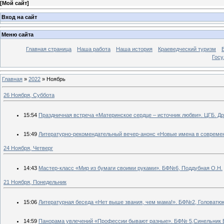
[
Мой сайт
]
Вход на сайт
Меню сайта
Главная страница
Наша работа
Наша история
Краеведческий туризм
Госу
Главная
»
2022
»
Ноябрь
26 Ноября, Суббота
15:54
Праздничная встреча «Материнское сердце – источник любви». ЦГБ. Дро
15:49
Литературно-рекомендательный вечер-анонс «Новые имена в совреме
24 Ноября, Четверг
14:43
Мастер-класс «Мир из бумаги своими руками». БФ№6, Поддубная О.Н.
21 Ноября, Понедельник
15:06
Литературная беседа «Нет выше звания, чем мама!». БФ№2, Головатю
14:59
Панорама увлечений «Профессии бывают разные». БФ№ 5,Синельник Е