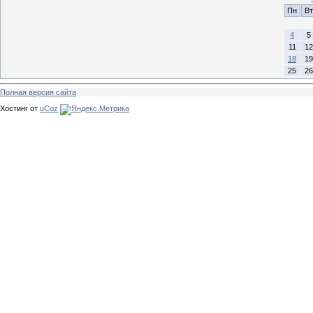
Пн
Вт
4
5
11
12
18
19
25
26
Полная версия сайта
Хостинг от
uCoz