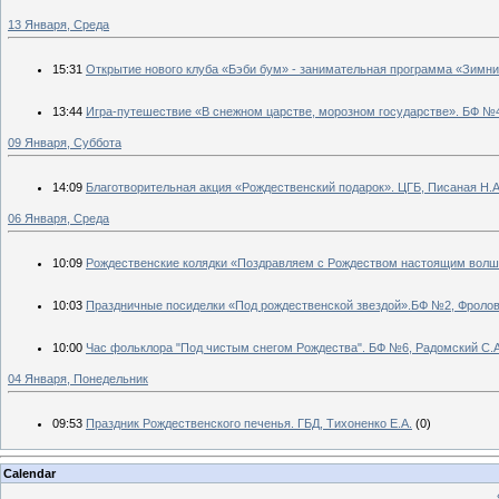
13 Января, Среда
15:31
Открытие нового клуба «Бэби бум» - занимательная программа «Зимние
13:44
Игра-путешествие «В снежном царстве, морозном государстве». БФ №4
09 Января, Суббота
14:09
Благотворительная акция «Рождественский подарок». ЦГБ, Писаная Н.А
06 Января, Среда
10:09
Рождественские колядки «Поздравляем с Рождеством настоящим волше
10:03
Праздничные посиделки «Под рождественской звездой».БФ №2, Фролов
10:00
Час фольклора "Под чистым снегом Рождества". БФ №6, Радомский С.А
04 Января, Понедельник
09:53
Праздник Рождественского печенья. ГБД, Тихоненко Е.А.
(0)
Calendar