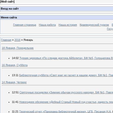
[
Мой сайт
]
Вход на сайт
Меню сайта
Главная страница
Наша работа
Наша история
Краеведческий туризм
Госу
Главная
»
2016
»
Январь
18 Января, Понедельник
14:02
Турнир здоровья «По следам доктора Айболита». БФ №5, Голощапова В
16 Января, Суббота
13:11
Библиотечная суббота «Свет книг не гаснет в нашем доме». БФ №1, Пав
14 Января, Четверг
12:51
Святочные посиделки «Зимние обычаи русского народа». БФ №1, Павло
11:41
Новогоднее обозрение «Добрый Старый Новый год счастье, радость пр
11:21
Творческий отчет «Панорама библиотечной жизни». ЦГБ, Писаная Н.А.