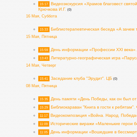
Видеоэкскурсия «Храмов благовест свято
15:17
Крючкова И.Г.
(0)
16 Мая, Суббота
Библиотерапевтическая беседа «А зачем т
15:33
15 Мая, Пятница
День информации «Профессии ХХI века».
15:59
Литературно-географическая игра «Паруса
13:43
14 Мая, Четверг
Заседание клуба "Эрудит". ЦБ
15:41
(0)
08 Мая, Пятница
День памяти «День Победы, как он был от
15:35
Библиокараван "Книга в гости к ребятам"
15:29
Видеокомпозиция «Война. Народ. Победа
11:17
Исторические виражи «Маленькие герои 
11:09
День информации «Вошедшие в бессмертие
11:05