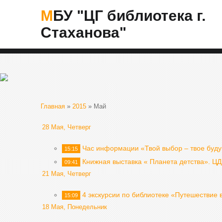
МБУ "ЦГ библиотека г.
Стаханова"
Главная
»
2015
»
Май
28 Мая, Четверг
Час информации «Твой выбор – твое буд
15:15
Книжная выставка « Планета детства». Ц
09:41
21 Мая, Четверг
4 экскурсии по библиотеке «Путешествие 
15:09
18 Мая, Понедельник