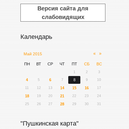
Версия сайта для
слабовидящих
Календарь
«
»
Май 2015
ПН
ВТ
СР
ЧТ
ПТ
СБ
ВС
1
2
3
4
5
6
7
8
9
10
11
12
13
14
15
16
17
18
19
20
21
22
23
24
25
26
27
28
29
30
31
"Пушкинская карта"