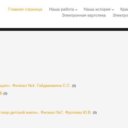
Главная страница
Наша работа
Наша история
Кра
keyboard_arrow_down
keyboard_arrow_down
Электронная картотека
Электро
ущее». Филиал №4, Гайдамакина С.С.
(0)
ДБ
(0)
в мир детской книги». Филиал №7, Фролова Ю.В.
(0)