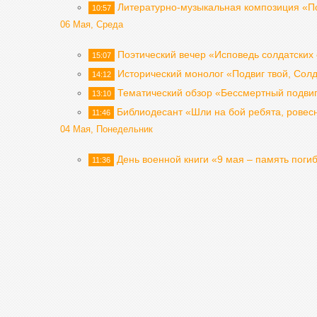
Литературно-музыкальная композиция «Поб
10:57
06 Мая, Среда
Поэтический вечер «Исповедь солдатских
15:07
Исторический монолог «Подвиг твой, Солд
14:12
Тематический обзор «Бессмертный подвиг
13:10
Библиодесант «Шли на бой ребята, ровесн
11:46
04 Мая, Понедельник
День военной книги «9 мая – память поги
11:36