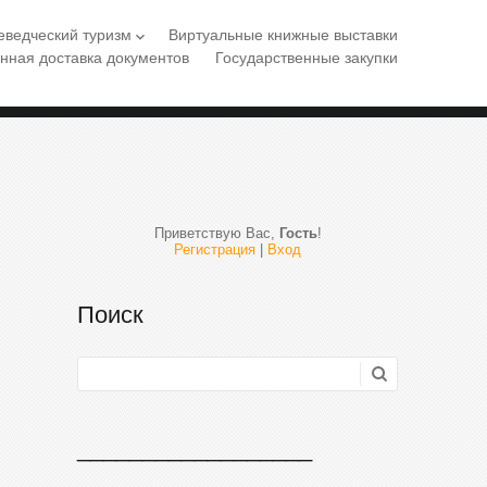
еведческий туризм
Виртуальные книжные выставки
keyboard_arrow_down
нная доставка документов
Государственные закупки
Приветствую Вас
,
Гость
!
Регистрация
|
Вход
Поиск
__________________