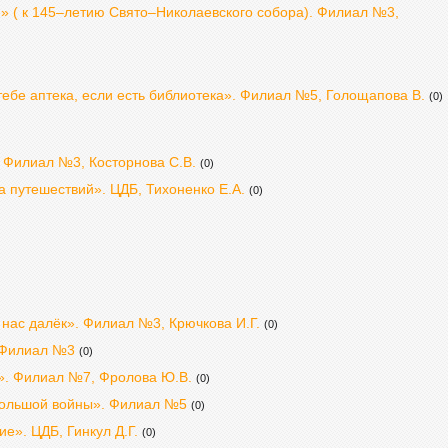
й» ( к 145–летию Свято–Николаевского собора). Филиал №3,
ебе аптека, если есть библиотека». Филиал №5, Голощапова В.
(0)
 Филиал №3, Косторнова С.В.
(0)
 путешествий». ЦДБ, Тихоненко Е.А.
(0)
 нас далёк». Филиал №3, Крючкова И.Г.
(0)
. Филиал №3
(0)
». Филиал №7, Фролова Ю.В.
(0)
большой войны». Филиал №5
(0)
». ЦДБ, Гинкул Д.Г.
(0)