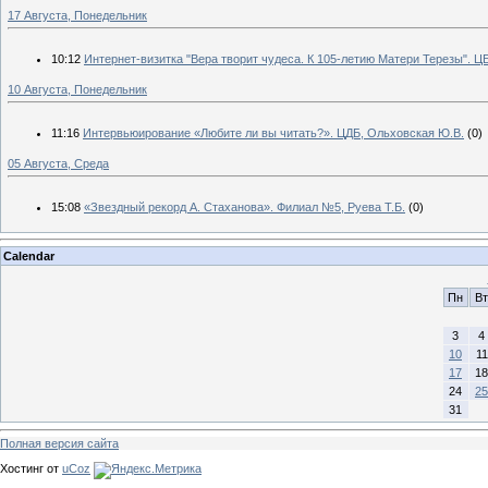
17 Августа, Понедельник
10:12
Интернет-визитка "Вера творит чудеса. К 105-летию Матери Терезы". Ц
10 Августа, Понедельник
11:16
Интервьюирование «Любите ли вы читать?». ЦДБ, Ольховская Ю.В.
(0)
05 Августа, Среда
15:08
«Звездный рекорд А. Стаханова». Филиал №5, Руева Т.Б.
(0)
Calendar
Пн
Вт
3
4
10
11
17
18
24
25
31
Полная версия сайта
Хостинг от
uCoz