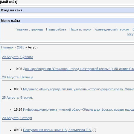
[
Мой сайт
]
Вход на сайт
Меню сайта
Главная страница
Наша работа
Наша история
Краеведческий туризм
Госу
Главная
»
2015
»
Август
29 Августа, Суббота
10:05
День краеведения "Стаханов - город шахтерской славы" (к 80-летию Ста
28 Августа, Пятница
09:51
Медиачас «Книгу города листая, узнаёшь историю родного края». Фили
25 Августа, Вторник
15:24
Информационно-тематический обзор «Жизнь шахтёрская: подвиг народн
20 Августа, Четверг
09:01
Поступления новых книг. ЦБ, Завьялова Т.В.
(0)