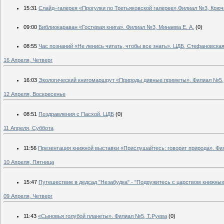
15:31
Слайд–галерея «Прогулки по Третьяковской галерее».Филиал №3, Крючк
09:00
Библиокараван «Гостевая книга». Филиал №3, Минаева Е. А.
(0)
08:55
Час познаний «Не ленись читать, чтобы все знать». ЦДБ, Стефановская
16 Апреля, Четверг
16:03
Экологический книгомаршрут «Природы дивные приметы». Филиал №5,
12 Апреля, Воскресенье
08:51
Поздравления с Пасхой. ЦДБ
(0)
11 Апреля, Суббота
11:56
Презентация книжной выставки «Прислушайтесь: говорит природа». Фи
10 Апреля, Пятница
15:47
Путешествие в дедсад "Незабудка" - "Подружитесь с царством книжных
09 Апреля, Четверг
11:43
«Сыновья голубой планеты». Филиал №5, Т.Руева
(0)