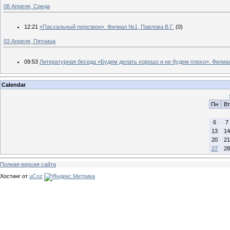
08 Апреля, Среда
12:21
«Пасхальный перезвон». Филиал №1, Павлова В.Г.
(0)
03 Апреля, Пятница
09:53
Литературная беседа «Будем делать хорошо и не будем плохо». Филиа
Calendar
Пн
Вт
6
7
13
14
20
21
27
28
Полная версия сайта
Хостинг от
uCoz