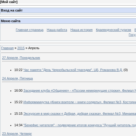
[
Мой сайт
]
Вход на сайт
Меню сайта
Главная страница
Наша работа
Наша история
Краеведческий туризм
Госу
Главная
»
2015
»
Апрель
27 Апреля, Понедельник
10:22
Час памяти "День Чернобыльской трагедии". ЦБ, Романова В.Д.
(0)
24 Апреля, Пятница
16:00
Заседание клуба «Общение» - «Поэзии немеркнущие строки». Филиал 
15:22
Информминутка «Книги воители – книги солдаты». Филиал №3, Косторн
15:15
Экскурсия в мир сказки « Добрая, добрая сказка». Филиал №3, Минаева 
14:34
"Бенефис читателя" - подведение итогов конкурса "Лучший читатель го
23 Апреля, Четверг