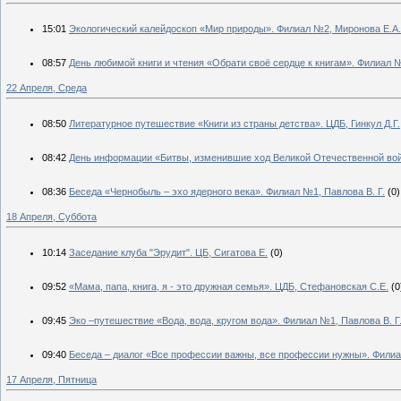
15:01
Экологический калейдоскоп «Мир природы». Филиал №2, Миронова Е.А.
08:57
День любимой книги и чтения «Обрати своё сердце к книгам». Филиал №
22 Апреля, Среда
08:50
Литературное путешествие «Книги из страны детства». ЦДБ, Гинкул Д.Г.
08:42
День информации «Битвы, изменившие ход Великой Отечественной вой
08:36
Беседа «Чернобыль – эхо ядерного века». Филиал №1, Павлова В. Г.
(0)
18 Апреля, Суббота
10:14
Заседание клуба "Эрудит". ЦБ, Сигатова Е.
(0)
09:52
«Мама, папа, книга, я - это дружная семья». ЦДБ, Стефановская С.Е.
(0
09:45
Эко –путешествие «Вода, вода, кругом вода». Филиал №1, Павлова В. Г
09:40
Беседа – диалог «Все профессии важны, все профессии нужны». Фили
17 Апреля, Пятница