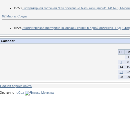
15:50
Литературная гостиная "Как прекрасно быть женщиной!". БФ №6, Мирон
02 Марта, Среда
15:24
Экологическая викторина «Собаки и кошки в одной обложке». ГБД, Сте
Calendar
Пн
Вт
1
7
8
14
15
21
22
28
29
Полная версия сайта
Хостинг от
uCoz