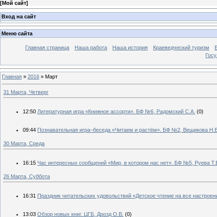
[
Мой сайт
]
Вход на сайт
Меню сайта
Главная страница
Наша работа
Наша история
Краеведческий туризм
Госу
Главная
»
2016
»
Март
31 Марта, Четверг
12:50
Литературная игра «Книжное ассорти». БФ №6, Радомский С.А.
(0)
09:44
Познавательная игра–беседа «Читаем и растём». БФ №2, Вещикова Н.В
30 Марта, Среда
16:15
Час интересных сообщений «Мир, в котором нас нет». БФ №5, Руева Т.
26 Марта, Суббота
16:31
Праздник читательских удовольствий «Детское чтение на все настроени
13:03
Обзор новых книг. ЦГБ, Дрозд О.В.
(0)