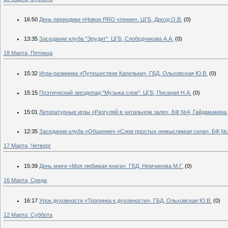
16:50
День периодики «Новое PRO чтение». ЦГБ, Дрозд О.В.
(0)
13:35
Заседание клуба "Эрудит". ЦГБ, Слободчикова А.А.
(0)
18 Марта, Пятница
15:32
Игра-разминка «Путешествие Капельки». ГБД, Ольховская Ю.В.
(0)
15:15
Поэтический звездопад "Музыка слов". ЦГБ, Писаная Н.А.
(0)
15:01
Литературные игры «Разгуляй в читальном зале». БФ №4, Гайдамакина 
12:35
Заседание клуба «Общение» «Слов простых немыслимая сила». БФ №2
17 Марта, Четверг
15:39
День книги «Моя любимая книга». ГБД, Немчинова М.Г.
(0)
16 Марта, Среда
16:17
Урок духовности «Тропинка к духовности». ГБД, Ольховская Ю.В.
(0)
12 Марта, Суббота