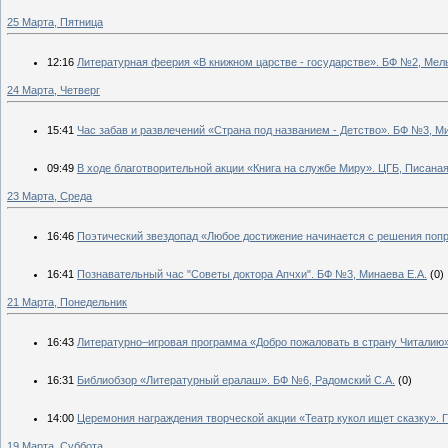
25 Марта, Пятница
12:16
Литературная феерия «В книжном царстве - государстве». БФ №2, Мел
24 Марта, Четверг
15:41
Час забав и развлечений «Страна под названием - Детство». БФ №3, Ми
09:49
В ходе благотворительной акции «Книга на службе Миру». ЦГБ, Писаная
23 Марта, Среда
16:46
Поэтический звездопад «Любое достижение начинается с решения попр
16:41
Познавательный час "Советы доктора Апчхи". БФ №3, Минаева Е.А.
(0)
21 Марта, Понедельник
16:43
Литературно–игровая программа «Добро пожаловать в страну Читалию»
16:31
Библиобзор «Литературный ералаш». БФ №6, Радомский С.А.
(0)
14:00
Церемония награждения творческой акции «Театр кукол ищет сказку». Г
19 Марта, Суббота