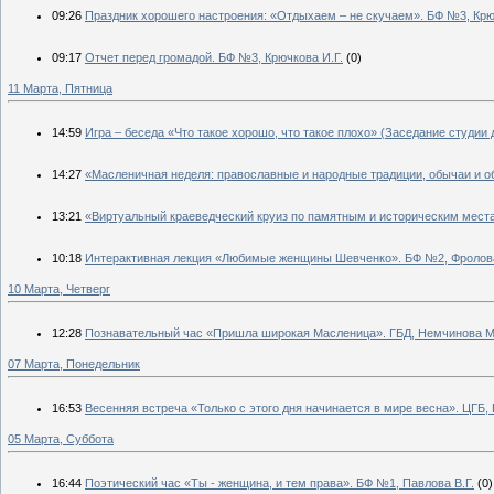
09:26
Праздник хорошего настроения: «Отдыхаем – не скучаем». БФ №3, Крю
09:17
Отчет перед громадой. БФ №3, Крючкова И.Г.
(0)
11 Марта, Пятница
14:59
Игра – беседа «Что такое хорошо, что такое плохо» (Заседание студи
14:27
«Масленичная неделя: православные и народные традиции, обычаи и о
13:21
«Виртуальный краеведческий круиз по памятным и историческим места
10:18
Интерактивная лекция «Любимые женщины Шевченко». БФ №2, Фролов
10 Марта, Четверг
12:28
Познавательный час «Пришла широкая Масленица». ГБД, Немчинова М
07 Марта, Понедельник
16:53
Весенняя встреча «Только с этого дня начинается в мире весна». ЦГБ,
05 Марта, Суббота
16:44
Поэтический час «Ты - женщина, и тем права». БФ №1, Павлова В.Г.
(0)