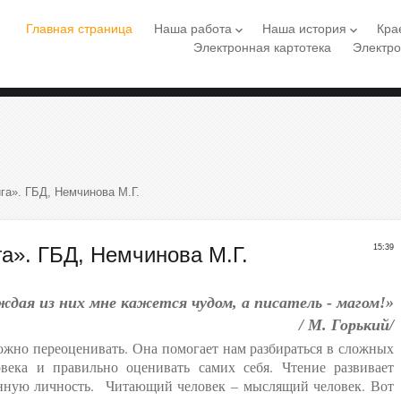
Главная страница
Наша работа
Наша история
Кра
keyboard_arrow_down
keyboard_arrow_down
Электронная картотека
Электро
га». ГБД, Немчинова М.Г.
а». ГБД, Немчинова М.Г.
15:39
дая из них мне кажется чудом, а писатель - магом!»
/ М. Горький/
ожно переоценивать. Она помогает нам разбираться в сложных
овека и правильно оценивать самих себя. Чтение развивает
анную личность. Читающий человек – мыслящий человек. Вот