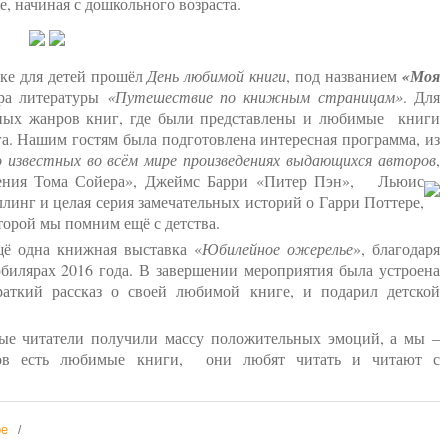
, начиная с дошкольного возраста.
ке для детей прошёл
День любимой книги
, под названием
«Моя
ора литературы
«Путешествие по книжным страницам»
. Для
зных жанров книг, где были представлены и любимые книги
га. Нашим гостям была подготовлена интересная программа, из
известных во всём мире произведениях выдающихся авторов
,
ения Тома Сойера», Джеймс Барри «Питер Пэн», Льюис
ллинг и целая серия замечательных историй о Гарри Поттере,
торой мы помним ещё с детства.
 одна книжная выставка «
Юбилейное ожерелье
», благодаря
юбилярах 2016 года. В завершении мероприятия была устроена
аткий рассказ о своей любимой книге, и подарил детской
 читатели получили массу положительных эмоций, а мы –
ков есть любимые книги, они любят читать и читают с
ре