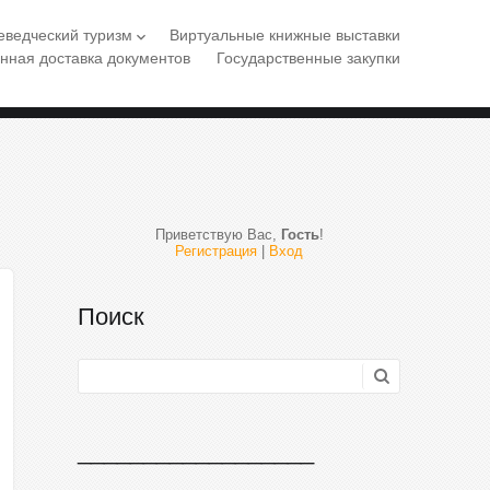
еведческий туризм
Виртуальные книжные выставки
keyboard_arrow_down
нная доставка документов
Государственные закупки
Приветствую Вас
,
Гость
!
Регистрация
|
Вход
Поиск
__________________