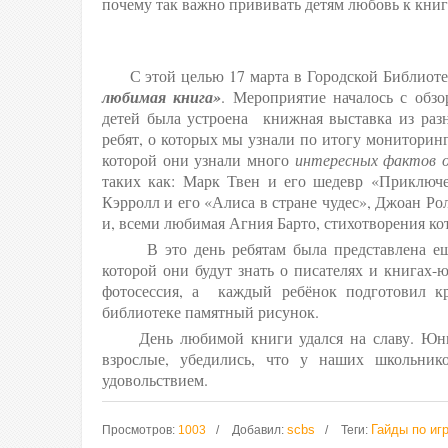
почему так важно прививать детям любовь к книге
С этой целью 17 марта в Городской Библиоте
любимая книга»
. Мероприятие началось с обз
детей была устроена книжная выставка из ра
ребят, о которых мы узнали по итогу мониторин
которой они узнали много
интересных фактов о 
таких как: Марк Твен и
его шедевр «Приключ
Кэрролл и его «Алиса в стране чудес», Джоан Ро
и, всеми любимая Агния Барто, стихотворения ко
В это день ребятам была представлена ещё
которой они будут знать о писателях и книгах-
фотосессия, а каждый ребёнок подготовил кр
библиотеке памятный рисунок.
День любимой книги удался на славу. Юные
взрослые, убедились, что у наших школьни
удовольствием.
scbs
Гайды по иг
Просмотров
:
1003
Добавил
:
Теги
: