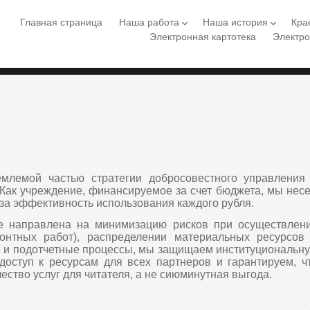
Главная страница
Наша работа
Наша история
Кра
keyboard_arrow_down
keyboard_arrow_down
Электронная картотека
Электро
емлемой частью стратегии добросовестного управления
 Как учреждение, финансируемое за счет бюджета, мы нес
за эффективность использования каждого рубля.
е направлена на минимизацию рисков при осуществлен
монтных работ), распределении материальных ресурсов
е и подотчетные процессы, мы защищаем институциональн
доступ к ресурсам для всех партнеров и гарантируем, ч
ество услуг для читателя, а не сиюминутная выгода.