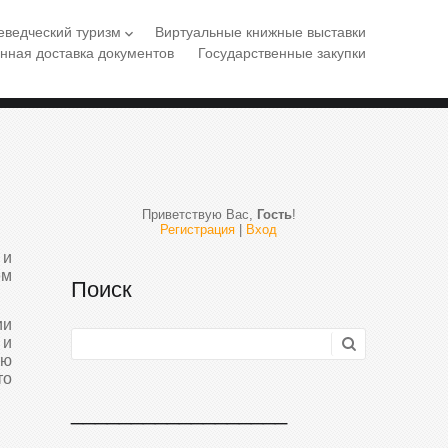
еведческий туризм
Виртуальные книжные выставки
keyboard_arrow_down
нная доставка документов
Государственные закупки
Приветствую Вас
,
Гость
!
Регистрация
|
Вход
 и
ем
Поиск
ии
 и
ую
то
__________________