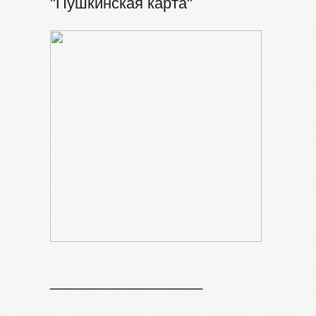
"Пушкинская карта"
__________________