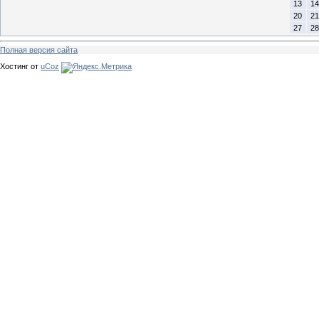
13
14
20
21
27
28
Полная версия сайта
Хостинг от
uCoz