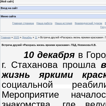
[
Мой сайт
]
Вход на сайт
Меню сайта
Главная страница
Наша работа
Наша история
Краеведческий туризм
Госу
Главная
»
2025
»
Декабрь
»
11
» Встреча друзей «Раскрась жизнь яркими красками». Г
Встреча друзей «Раскрась жизнь яркими красками». ГБД, Новикова К.В.
10 декабря
в Горо
г. Стаханова прошла
жизнь яркими крас
социальной реабили
Мероприятие начал
знакомства, где вед