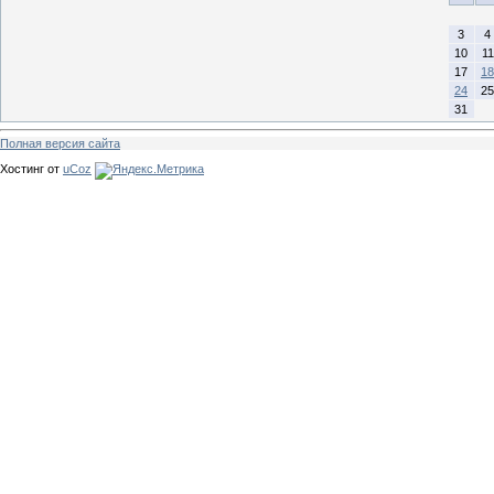
3
4
10
11
17
18
24
25
31
Полная версия сайта
Хостинг от
uCoz