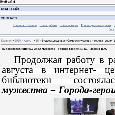
[
Мой сайт
]
Вход на сайт
Меню сайта
Главная страница
Наша работа
Наша история
Краеведческий туризм
Госу
Главная
»
2020
»
Август
»
15
» Видеоэкспедиция «Символ мужества − города герои». 
Видеоэкспедиция «Символ мужества − города герои». ЦГБ, Лысенко Д.М.
Продолжая работу в р
августа в интернет- ц
библиотеки состоял
мужества − Города-герои