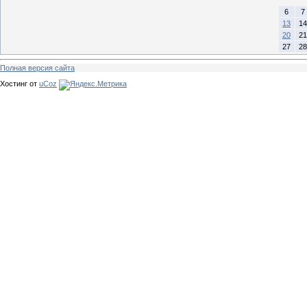
6
7
13
14
20
21
27
28
Полная версия сайта
Хостинг от
uCoz