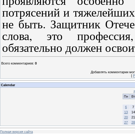
проявляются особенно
потрясений и тяжелейших 
не быть. Защитник Отече
слова, это професси
обязательно должен освои
Всего комментариев
:
0
Добавлять комментарии могу
[
Р
Calendar
Пн
Вт
6
7
13
14
20
21
27
28
Полная версия сайта