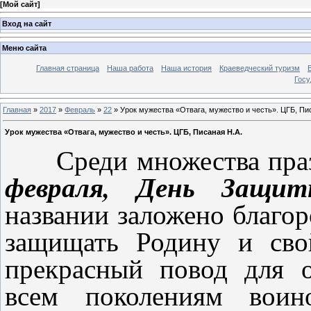
[
Мой сайт
]
Вход на сайт
Меню сайта
Главная страница
Наша работа
Наша история
Краеведческий туризм
Госу
Главная
»
2017
»
Февраль
»
22
» Урок мужества «Отвага, мужество и честь». ЦГБ, Пи
Урок мужества «Отвага, мужество и честь». ЦГБ, Писаная Н.А.
Среди множества празд
февраля, День Защит
названии заложено благор
защищать Родину и сво
прекрасный повод для 
всем поколениям воин