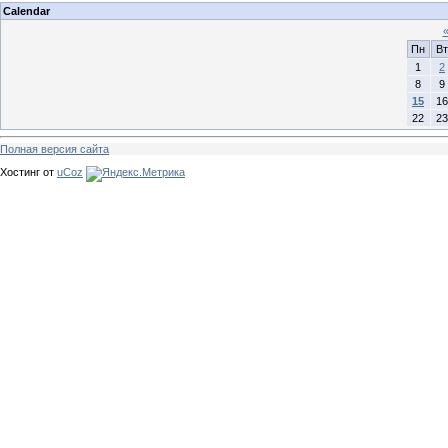
Calendar
Пн
Вт
1
2
8
9
15
16
22
23
Полная версия сайта
Хостинг от
uCoz