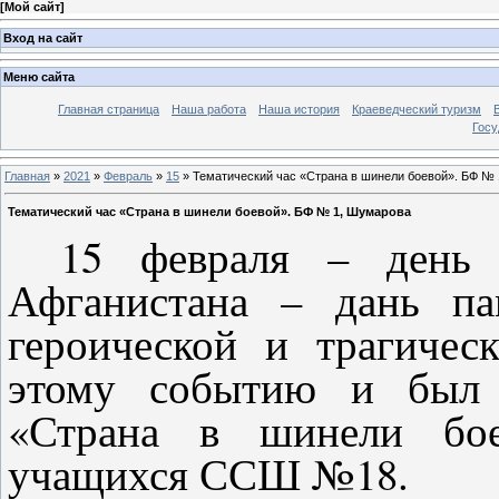
[
Мой сайт
]
Вход на сайт
Меню сайта
Главная страница
Наша работа
Наша история
Краеведческий туризм
Госу
Главная
»
2021
»
Февраль
»
15
» Тематический час «Страна в шинели боевой». БФ №
Тематический час «Страна в шинели боевой». БФ № 1, Шумарова
15 февраля – день 
Афганистана – дань па
героической и трагичес
этому событию и был 
«Страна в шинели бое
учащихся ССШ №18.