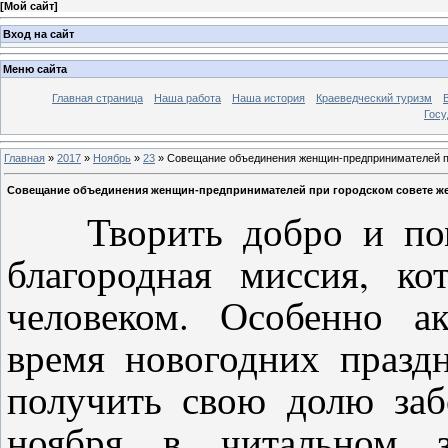
[
Мой сайт
]
Вход на сайт
Меню сайта
Главная страница
Наша работа
Наша история
Краеведческий туризм
Госу
Главная
»
2017
»
Ноябрь
»
23
» Совещание объединения женщин-предпринимателей пр
Совещание объединения женщин-предпринимателей при городском совете жен
Творить добро и п
благородная миссия, к
человеком. Особенно а
время новогодних празд
получить свою долю заб
ноября в читальном з