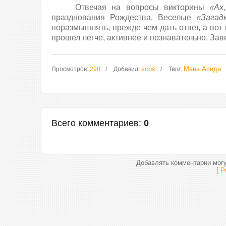
Отвечая на вопросы викторины
«Ах
празднования Рождества. Веселые
«Загад
поразмышлять, прежде чем дать ответ, а во
прошел легче, активнее и познавательно. За
scbs
Мана Асида
Просмотров
:
290
Добавил
:
Теги
:
Всего комментариев
:
0
Добавлять комментарии могу
[
Р