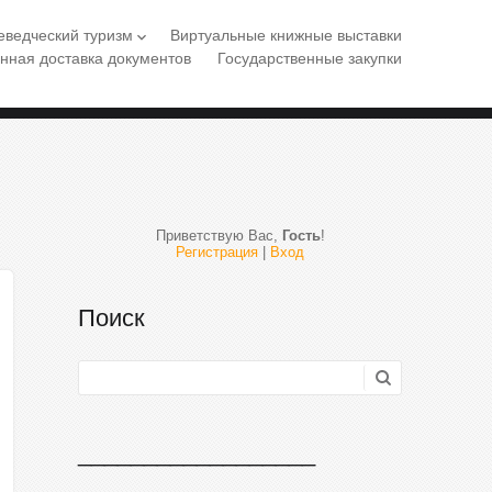
еведческий туризм
Виртуальные книжные выставки
keyboard_arrow_down
нная доставка документов
Государственные закупки
Приветствую Вас
,
Гость
!
Регистрация
|
Вход
Поиск
__________________