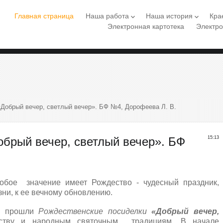
Главная страница
Наша работа
Наша история
Кра
keyboard_arrow_down
keyboard_arrow_down
Электронная картотека
Электро
Добрый вечер, светлый вечер». БФ №4, Дорофеева Л. В.
обрый вечер, светлый вечер». БФ
15:13
обое значение имеет Рождество - чудесный праздник,
зни, к ее вечному обновлению.
№4 прошли
Рождественские посиделки
«Добрый вечер,
тву и народным святочным традициям. В начале