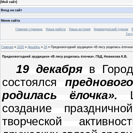
[
Мой сайт
]
Вход на сайт
Меню сайта
Главная страница
Наша работа
Наша история
Краеведческий туризм
Госу
Главная
»
2025
»
Декабрь
»
26
» Предновогодний эрудицион «В лесу родилась ёлочка».
Предновогодний эрудицион «В лесу родилась ёлочка». ГБД, Новикова К.В.
19 декабря
в Город
состоялся
предновог
родилась ёлочка».
Ц
создание празднично
творческой активно