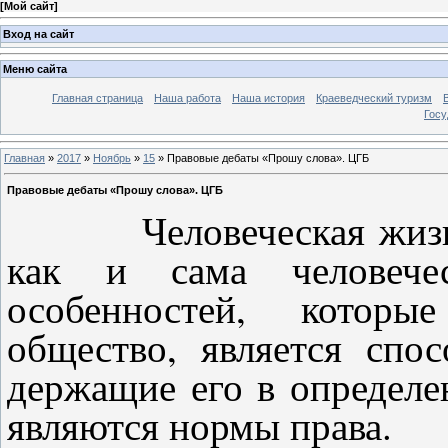
[
Мой сайт
]
Вход на сайт
Меню сайта
Главная страница
Наша работа
Наша история
Краеведческий туризм
Госу
Главная
»
2017
»
Ноябрь
»
15
» Правовые дебаты «Прошу слова». ЦГБ
Правовые дебаты «Прошу слова». ЦГБ
Человеческая жизнь –
как и сама человече
особенностей, которы
общество, является спо
держащие его в определ
являются нормы права.