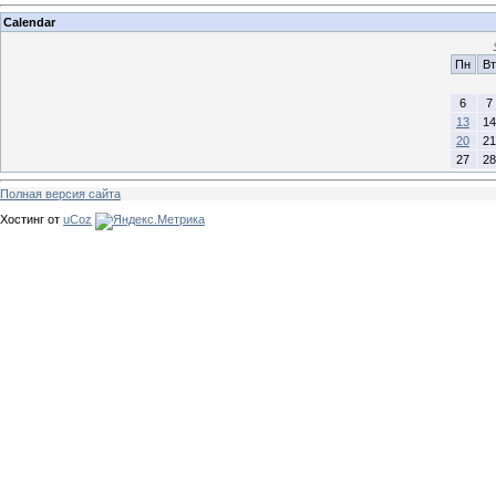
Calendar
Пн
Вт
6
7
13
14
20
21
27
28
Полная версия сайта
Хостинг от
uCoz