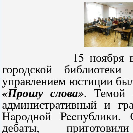
15 ноября в читал
городской библиотеки 
управлением юстиции бы
«Прошу слова»
. Темой 
административный и гр
Haрoднoй Pecпyблики. 
дебаты, приготови