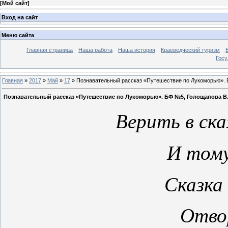
[
Мой сайт
]
Вход на сайт
Меню сайта
Главная страница
Наша работа
Наша история
Краеведческий туризм
Госу
Главная
»
2017
»
Май
»
17
» Познавательный рассказ «Путешествие по Лукоморью». 
Познавательный рассказ «Путешествие по Лукоморью». БФ №5, Голощапова В.
Верить в ска
И тому
Сказка
Отво