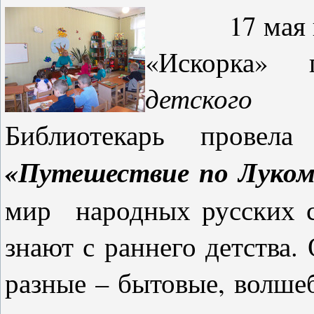
17 мая в ст
«Искорка»
детского 
Библиотекарь провел
«Путешествие по Луко
мир народных русских с
знают с раннего детства.
разные – бытовые, волше