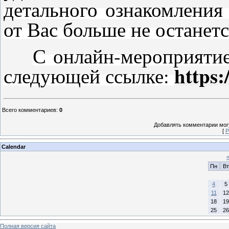
детального ознакомления 
от Вас больше не останетс
С онлайн-мероприяти
https:
следующей ссылке:
Всего комментариев
:
0
Добавлять комментарии могу
[
Р
Calendar
Пн
Вт
4
5
11
12
18
19
25
26
Полная версия сайта