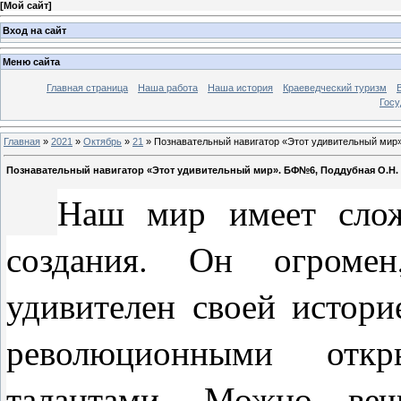
[
Мой сайт
]
Вход на сайт
Меню сайта
Главная страница
Наша работа
Наша история
Краеведческий туризм
Госу
Главная
»
2021
»
Октябрь
»
21
» Познавательный навигатор «Этот удивительный мир
Познавательный навигатор «Этот удивительный мир». БФ№6, Поддубная О.Н.
Наш мир имеет сло
создания. Он огромен
удивителен своей истор
революционными откр
талантами. Можно веч