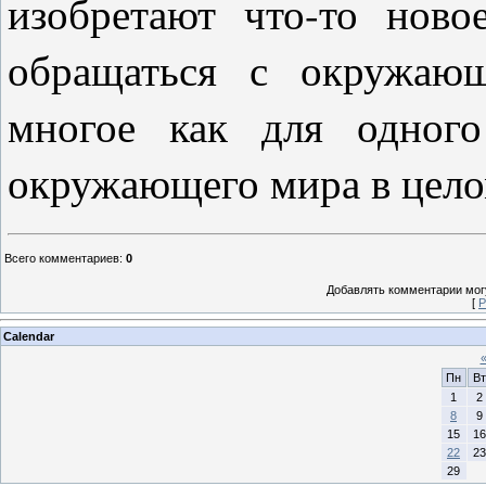
изобретают что-то нов
обращаться с окружающ
многое как для одного
окружающего мира в цело
Всего комментариев
:
0
Добавлять комментарии могу
[
Р
Calendar
Пн
Вт
1
2
8
9
15
16
22
23
29