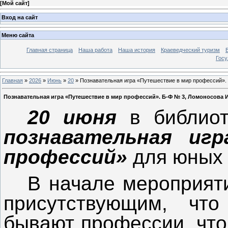
[
Мой сайт
]
Вход на сайт
Меню сайта
Главная страница
Наша работа
Наша история
Краеведческий туризм
Госу
Главная
»
2026
»
Июнь
»
20
» Познавательная игра «Путешествие в мир профессий». 
Познавательная игра «Путешествие в мир профессий». Б-Ф № 3, Ломоносова И
20 июня
в библио
познавательная иг
профессий»
для юных 
В начале мероприят
присутствующим, что
бывают профессии, что