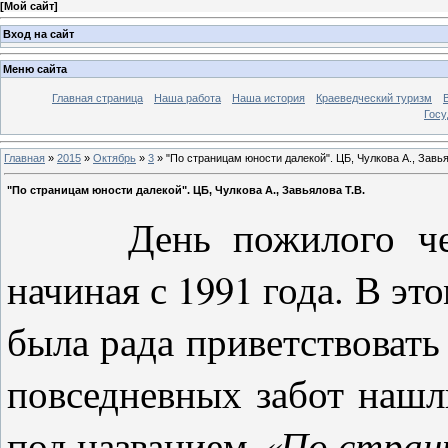
[
Мой сайт
]
Вход на сайт
Меню сайта
Главная страница
Наша работа
Наша история
Краеведческий туризм
Госу
Главная
»
2015
»
Октябрь
»
3
» "По страницам юности далекой". ЦБ, Чулкова А., Завья
"По страницам юности далекой". ЦБ, Чулкова А., Завьялова Т.В.
День пожилого челове
начиная с 1991 года. В эт
была рада приветствовать 
повседневных забот нашл
под названием
«По стран