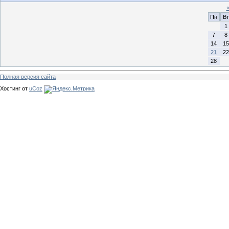
Пн
Вт
1
7
8
14
15
21
22
28
Полная версия сайта
Хостинг от
uCoz