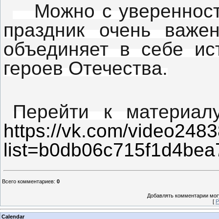
Можно с уверенностью
праздник очень важе
объединяет в себе ис
героев Отечества.
Перейти к материал
https://vk.com/video24
list=b0db06c715f1d4bea
Всего комментариев
:
0
Добавлять комментарии могу
[
Р
Calendar