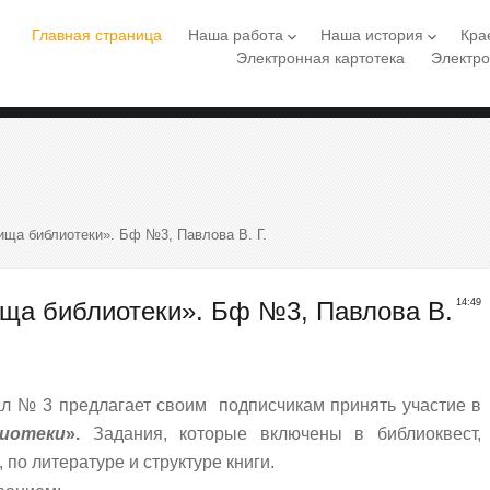
Главная страница
Наша работа
Наша история
Кра
keyboard_arrow_down
keyboard_arrow_down
Электронная картотека
Электро
ща библиотеки». Бф №3, Павлова В. Г.
ща библиотеки». Бф №3, Павлова В.
14:49
ал № 3 предлагает своим подписчикам принять участие в
иотеки
».
Задания, которые включены в библиоквест,
по литературе и структуре книги.