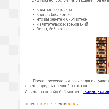
Библиоквест состоит из 5 заданий под наз
Книжная викторина
Книга в библиотеке
Что вы знаете о библиотеке
Из читательских требований
Виват, библиотека!
После прохождения всех заданий, участник
ссылке, представленной на экране.
Ссылка на онлайн библиоквест
Сокровища библи
scbs
Просмотров
:
347
Добавил
: