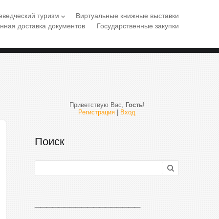
еведческий туризм
Виртуальные книжные выставки
keyboard_arrow_down
нная доставка документов
Государственные закупки
Приветствую Вас
,
Гость
!
Регистрация
|
Вход
Поиск
__________________