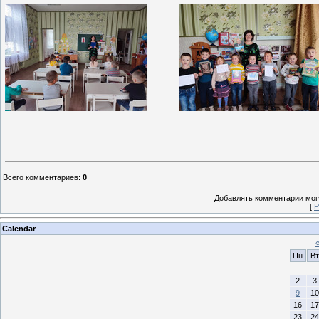
Всего комментариев
:
0
Добавлять комментарии могу
[
Р
Calendar
Пн
Вт
2
3
9
10
16
17
23
24