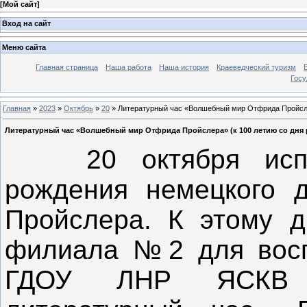
[
Мой сайт
]
Вход на сайт
Меню сайта
Главная страница
Наша работа
Наша история
Краеведческий туризм
Госу
Главная
»
2023
»
Октябрь
»
20
» Литературный час «Волшебный мир Отфрида Пройслер
Литературный час «Волшебный мир Отфрида Пройслера» (к 100 летию со дня р
20 октября испо
рождения немецкого д
Пройслера. К этому д
филиала №2 для восп
ГДОУ ЛНР ЯСКВ «