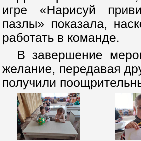
игре «Нарисуй прив
пазлы» показала, наск
работать в команде.
В завершение мероп
желание, передавая др
получили поощрительны