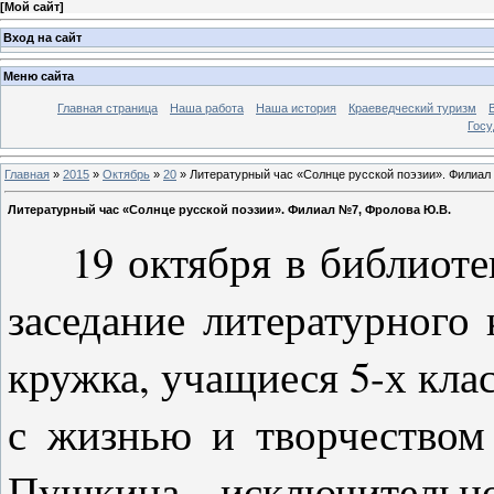
[
Мой сайт
]
Вход на сайт
Меню сайта
Главная страница
Наша работа
Наша история
Краеведческий туризм
Госу
Главная
»
2015
»
Октябрь
»
20
» Литературный час «Солнце русской поэзии». Филиал
Литературный час «Солнце русской поэзии». Филиал №7, Фролова Ю.В.
19 октября в библиоте
заседание литературного
кружка, учащиеся 5-х кл
с жизнью и творчеством 
Пушкина, исключительн