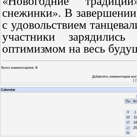
«Новогодние традиции
снежинки». В завершении
с удовольствием танцевал
участники зарядились
оптимизмом на весь буду
Всего комментариев
:
0
Добавлять комментарии могу
[
Р
Calendar
Пн
Вт
3
4
10
11
17
18
24
25
31