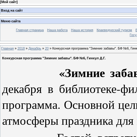
[
Мой сайт
]
Вход на сайт
Меню сайта
Главная страница
Наша работа
Наша история
Краеведческий туризм
Госу
Главная
»
2018
»
Декабрь
»
20
» Конкурсная программа "Зимние забавы". БФ №6, Гинк
Конкурсная программа "Зимние забавы". БФ №6, Гинкул Д.Г.
«Зимние забав
декабря в библиотеке-ф
программа.
Основной цел
атмосферы праздника для