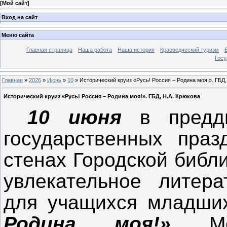
[
Мой сайт
]
Вход на сайт
Меню сайта
Главная страница
Наша работа
Наша история
Краеведческий туризм
Госу
Главная
»
2026
»
Июнь
»
10
» Исторический круиз «Русь! Россия – Родина моя!». ГБД,
Исторический круиз «Русь! Россия – Родина моя!». ГБД, Н.А. Крюкова
10 июня
в предд
государственных пра
стенах Городской библ
увлекательное литера
для учащихся младши
Родина моя!»
Мер