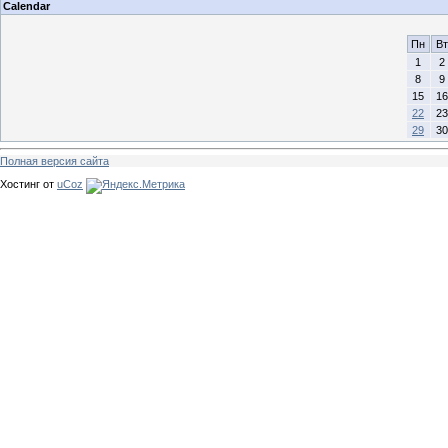
Calendar
Пн
Вт
1
2
8
9
15
16
22
23
29
30
Полная версия сайта
Хостинг от
uCoz