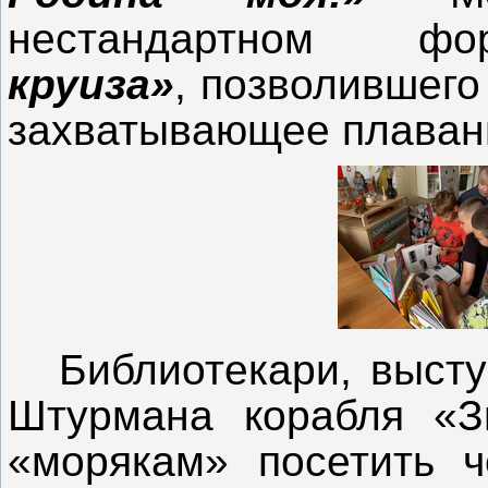
нестандартном 
круиза»
, позволившег
захватывающее плавани
Библиотекари, выст
Штурмана корабля «З
«морякам» посетить ч