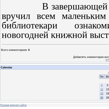
В завершающей част
вручил всем маленьким
библиотекари ознако
новогодней книжной выст
Всего комментариев
:
0
Добавлять комментарии могу
[
Р
Calendar
Пн
Вт
4
5
11
12
18
19
25
26
Полная версия сайта