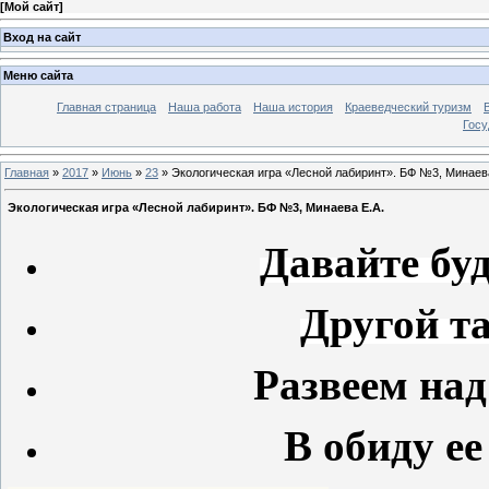
[
Мой сайт
]
Вход на сайт
Меню сайта
Главная страница
Наша работа
Наша история
Краеведческий туризм
Госу
Главная
»
2017
»
Июнь
»
23
» Экологическая игра «Лесной лабиринт». БФ №3, Минаева
Экологическая игра «Лесной лабиринт». БФ №3, Минаева Е.А.
Давайте буд
Другой та
Развеем над
В обиду ее