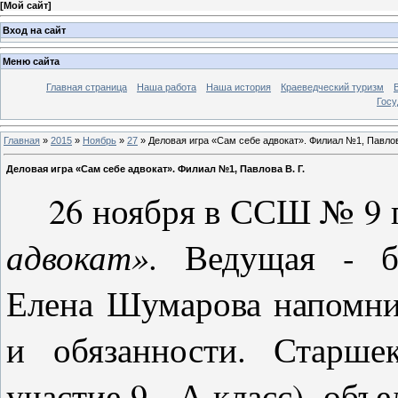
[
Мой сайт
]
Вход на сайт
Меню сайта
Главная страница
Наша работа
Наша история
Краеведческий туризм
Госу
Главная
»
2015
»
Ноябрь
»
27
» Деловая игра «Сам себе адвокат». Филиал №1, Павлова
Деловая игра «Сам себе адвокат». Филиал №1, Павлова В. Г.
26 ноября в ССШ № 9 п
адвокат»
. Ведущая - б
Елена Шумарова напомни
и обязанности. Старше
участие 9 - А класс), об