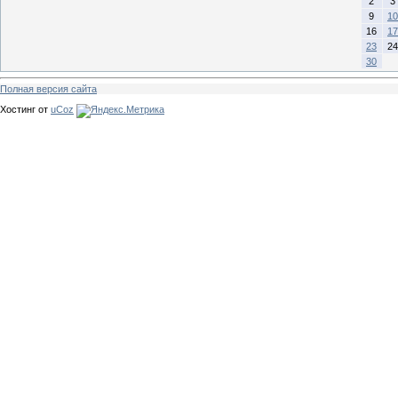
2
3
9
10
16
17
23
24
30
Полная версия сайта
Хостинг от
uCoz