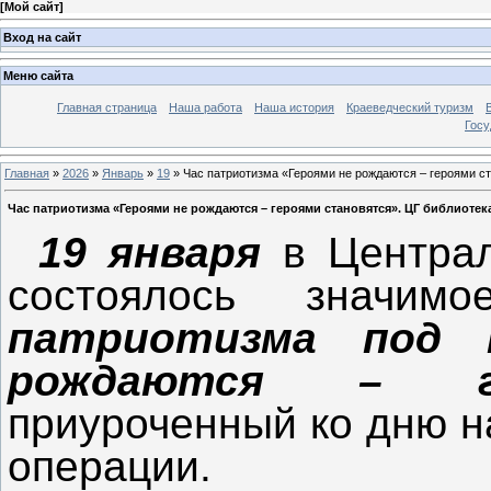
[
Мой сайт
]
Вход на сайт
Меню сайта
Главная страница
Наша работа
Наша история
Краеведческий туризм
Госу
Главная
»
2026
»
Январь
»
19
» Час патриотизма «Героями не рождаются – героями ст
Час патриотизма «Героями не рождаются – героями становятся». ЦГ библиотека
19 января
в Централ
состоялось значи
патриотизма под 
рождаются – ге
приуроченный ко дню н
операции.