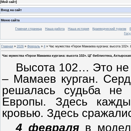
[
Мой сайт
]
Вход на сайт
Меню сайта
Главная страница
Наша работа
Наша история
Краеведческий туризм
Госу
Главная
»
2026
»
Февраль
»
4
» Час мужества «Герои Мамаева кургана: высота 102». 
Час мужества «Герои Мамаева кургана: высота 102». ЦГ библиотека, Ахтырская
Высота 102… Это не 
– Мамаев курган. Серд
решалась судьба не 
Европы. Здесь кажд
кровью. Здесь сражалис
4 февраля
в модел