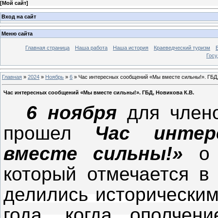
[
Мой сайт
]
Вход на сайт
Меню сайта
Главная страница
Наша работа
Наша история
Краеведческий туризм
Госу
Главная
»
2024
»
Ноябрь
»
6
» Час интересных сообщений «Мы вместе сильны!». ГБД,
Час интересных сообщений «Мы вместе сильны!». ГБД, Новикова К.В.
6 ноября
для члено
прошел
Час интер
вместе сильны!»
о
который отмечается в 
делились историческим
года, когда ополчени