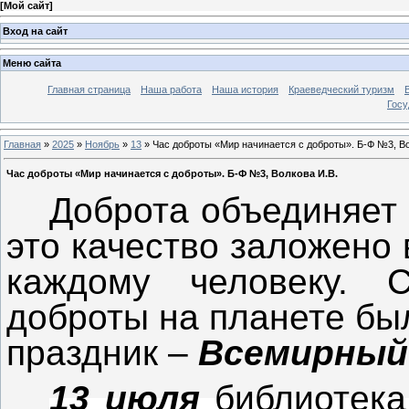
[
Мой сайт
]
Вход на сайт
Меню сайта
Главная страница
Наша работа
Наша история
Краеведческий туризм
Госу
Главная
»
2025
»
Ноябрь
»
13
» Час доброты «Мир начинается с доброты». Б-Ф №3, Во
Час доброты «Мир начинается с доброты». Б-Ф №3, Волкова И.В.
Доброта объединяет 
это качество заложено
каждому человеку. 
доброты на планете бы
праздник –
Всемирный
13 июля
библиотек