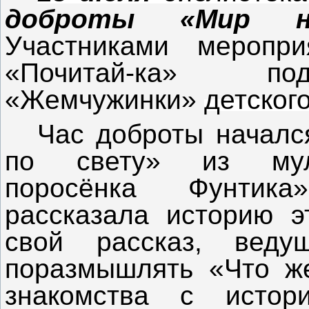
доброты «Мир на
Участниками меропр
«Почитай-ка» под
«Жемчужинки»
детског
Час доброты началс
по свету» из мул
поросёнка Фунтика
рассказала историю э
свой рассказ, веду
поразмышлять «Что ж
знакомства с истор