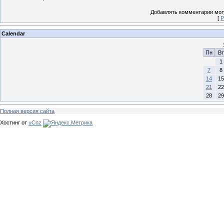
Добавлять комментарии могу
[
Р
Calendar
Пн
Вт
1
7
8
14
15
21
22
28
29
Полная версия сайта
Хостинг от
uCoz