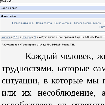
[
Мой сайт
]
Вход на сайт
Меню сайта
Главная страница
Наша работа
Наша история
Краеведческий туризм
Госу
Главная
»
2016
»
Ноябрь
»
24
» Азбука права «Твои права от А до Я». БФ №5, Руева Т
Азбука права «Твои права от А до Я». БФ №5, Руева Т.Б.
Каждый человек, живя 
трудностями, которые са
ситуации, в которые мы 
или их несоблюдение, а
освобождает от ответст