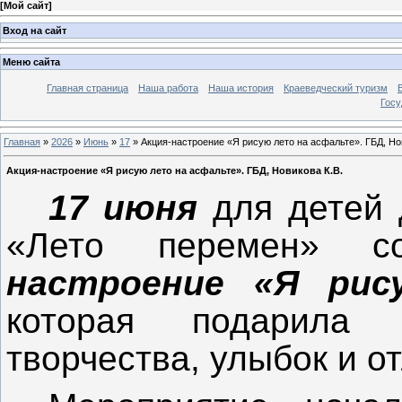
[
Мой сайт
]
Вход на сайт
Меню сайта
Главная страница
Наша работа
Наша история
Краеведческий туризм
Госу
Главная
»
2026
»
Июнь
»
17
» Акция-настроение «Я рисую лето на асфальте». ГБД, Но
Акция-настроение «Я рисую лето на асфальте». ГБД, Новикова К.В.
17 июня
для детей 
«Лето перемен» с
настроение «Я рис
которая подарила
творчества, улыбок и о