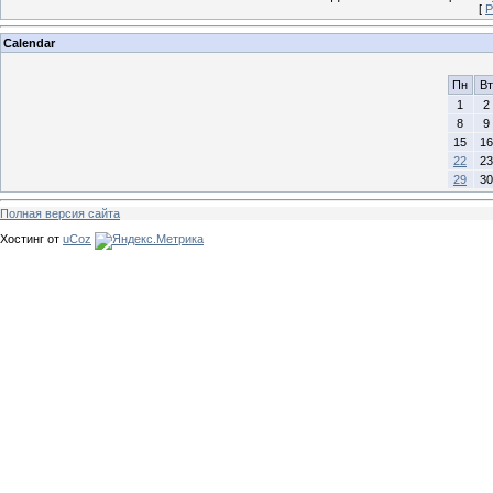
[
Р
Calendar
Пн
Вт
1
2
8
9
15
16
22
23
29
30
Полная версия сайта
Хостинг от
uCoz