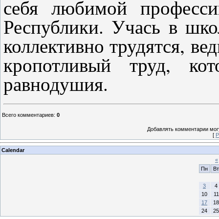
себя любимой професси
Республики. Учась в шко
коллективно трудятся, ве
кропотливый труд, ко
равнодушия.
Всего комментариев
:
0
Добавлять комментарии могу
[
Р
Calendar
«
Пн
Вт
3
4
10
11
17
18
24
25