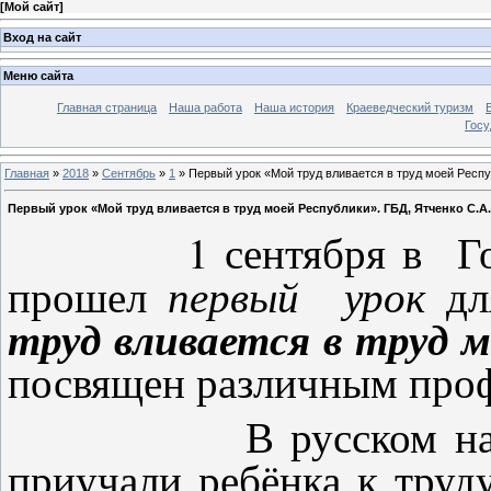
[
Мой сайт
]
Вход на сайт
Меню сайта
Главная страница
Наша работа
Наша история
Краеведческий туризм
Госу
Главная
»
2018
»
Сентябрь
»
1
» Первый урок «Мой труд вливается в труд моей Респу
Первый урок «Мой труд вливается в труд моей Республики». ГБД, Ятченко С.А.
1 сентября в Городс
прошел
первый урок
дл
труд вливается в труд м
посвящен различным проф
В русском народе с
приучали ребёнка к труду