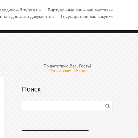
еведческий туризм
Виртуальные книжные выставки
keyboard_arrow_down
нная доставка документов
Государственные закупки
Приветствую Вас
,
Гость
!
Регистрация
|
Вход
Поиск
__________________