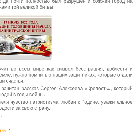
когда почти полностью был разрушен и сожжён город на
ками той великой битвы.
учит во всем мире как символ бесстрашия, доблести и
емле, нужно помнить о наших защитниках, которые отдали
ми счастья.
зачитан рассказ Сергея Алексеева «Крепость», который
юдей в годы войны.
еля чувство патриотизма, любви к Родине, уважительное
дости за свою страну.
ь.
гия