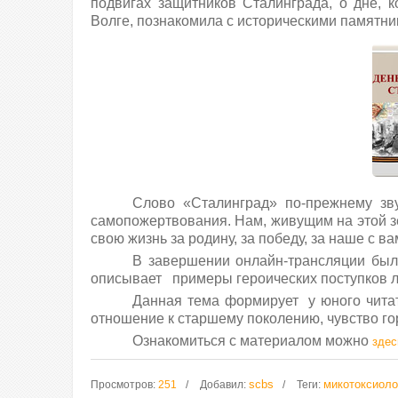
подвигах защитников Сталинграда, о дне, 
Волге, познакомила с историческими памятни
Слово «Сталинград» по-прежнему зв
самопожертвования. Нам, живущим на этой з
свою жизнь за родину, за победу, за наше с ва
В завершении онлайн-трансляции был 
описывает примеры героических поступков л
Данная тема формирует у юного читат
отношение к старшему поколению, чувство гор
Ознакомиться с материалом можно
здес
scbs
микотоксиоло
Просмотров
:
251
Добавил
:
Теги
: