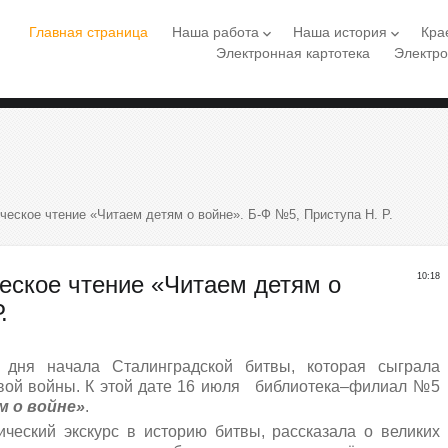
Главная страница
Наша работа
Наша история
Кра
keyboard_arrow_down
keyboard_arrow_down
Электронная картотека
Электро
еское чтение «Читаем детям о войне». Б-Ф №5, Приступа Н. Р.
еское чтение «Читаем детям о
10:18
.
дня начала Сталинградской битвы, которая сыграла
овой войны. К этой дате 16 июля библиотека–филиал №5
 о войне»
.
ческий экскурс в историю битвы, рассказала о великих