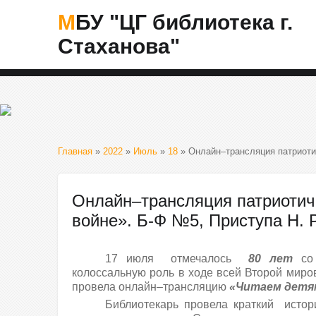
МБУ "ЦГ библиотека г.
Стаханова"
Главная
»
2022
»
Июль
»
18
» Онлайн–трансляция патриотич
Онлайн–трансляция патриотич
войне». Б-Ф №5, Приступа Н. Р
17 июля отмечалось
80 лет
со 
колоссальную роль в ходе всей Второй мир
провела онлайн–трансляцию
«Читаем детям
Библиотекарь провела краткий истори