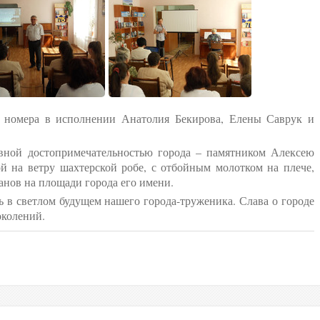
омера в исполнении Анатолия Бекирова, Елены Саврук и
Закопайло.
 достопримечательностью города – памятником Алексею
ой на ветру шахтерской робе, с отбойным молотком на плече,
анов на площади города его имени.
светлом будущем нашего города-труженика. Слава о городе
околений.