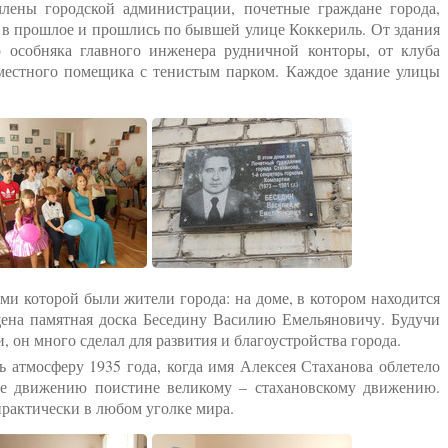
ны городской администрации, почетные граждане города,
 в прошлое и прошлись по бывшей улице Коккериль. От здания
 особняка главного инженера рудничной конторы, от клуба
местного помещика с тенистым парком. Каждое здание улицы
 которой были жители города: на доме, в котором находится
щена памятная доска Беседину Василию Емельяновичу. Будучи
 он много сделал для развития и благоустройства города.
ь атмосферу 1935 года, когда имя Алексея Стаханова облетело
ние движению поистине великому – стахановскому движению.
ют практически в любом уголке мира.