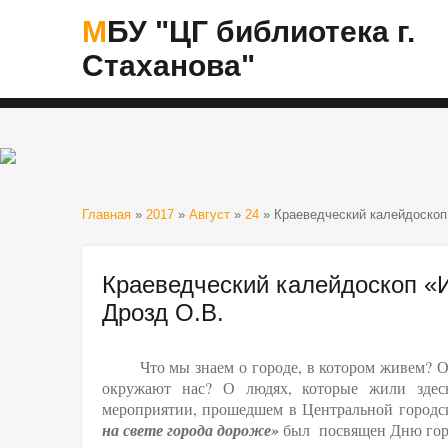
МБУ "ЦГ библиотека г.
Стаханова"
Главная
»
2017
»
Август
»
24
» Краеведческий калейдоскоп 
Краеведческий калейдоскоп «И
Дрозд О.В.
Что мы знаем о городе, в котором живем? Об 
окружают нас? О людях, которые жили здес
мероприятии, прошедшем в Центральной городск
на свете города дороже»
был посвящен Дню гор