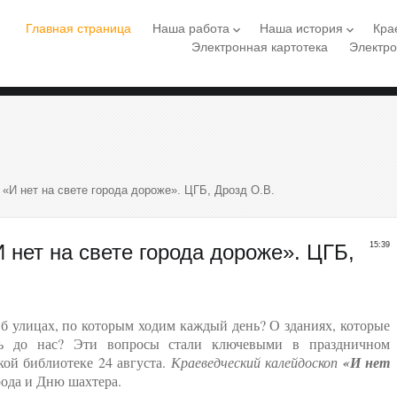
Главная страница
Наша работа
Наша история
Кра
keyboard_arrow_down
keyboard_arrow_down
Электронная картотека
Электро
«И нет на свете города дороже». ЦГБ, Дрозд О.В.
 нет на свете города дороже». ЦГБ,
15:39
улицах, по которым ходим каждый день? О зданиях, которые
ь до нас? Эти вопросы стали ключевыми в праздничном
ой библиотеке 24 августа.
Краеведческий калейдоскоп
«И нет
ода и Дню шахтера.