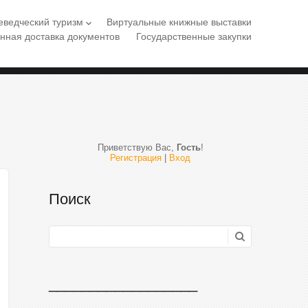
еведческий туризм
Виртуальные книжные выставки
keyboard_arrow_down
нная доставка документов
Государственные закупки
Приветствую Вас
,
Гость
!
Регистрация
|
Вход
Поиск
__________________