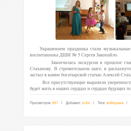
Украшением праздника стали музыкальные н
воспитанника ДШИ № 5 Сергея 
Закончилась экскурсия в прошлое главной
Стаханову. В стремительном шаге, в распахнут
застыл в камне богатырской статью Алексей Стах
Все присутствующие выразили уверенность в 
будет жить в наших сердцах и сердцах будущих п
scbs
войнушка
Просмотров
:
887
Добавил
:
Теги
: