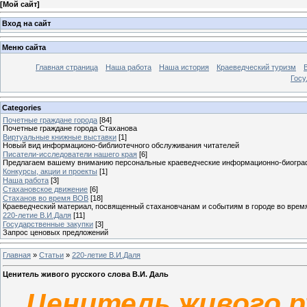
[
Мой сайт
]
Вход на сайт
Меню сайта
Главная страница
Наша работа
Наша история
Краеведческий туризм
Госу
Categories
Почетные граждане города
[84]
Почетные граждане города Стаханова
Виртуальные книжные выставки
[1]
Новый вид информационо-библиотечного обслуживания читателей
Писатели-исследователи нашего края
[6]
Предлагаем вашему вниманию персональные краеведческие информационно-биографи
Конкурсы, акции и проекты
[1]
Наша работа
[3]
Стахановское движение
[6]
Стаханов во время ВОВ
[18]
Краеведческий материал, посвященный стахановчанам и событиям в городе во врем
220-летие В.И.Даля
[11]
Государственные закупки
[3]
Запрос ценовых предложений
Главная
»
Статьи
»
220-летие В.И.Даля
Ценитель живого русского слова В.И. Даль
Ценитель живого ру