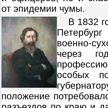
от эпидемии чумы.
В 1832 г
Петербург
военно-су
через го
професси
особых по
губернат
положение потребовало
разъездов по краю и д