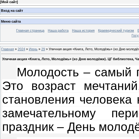
[
Мой сайт
]
Вход на сайт
Меню сайта
Главная страница
Наша работа
Наша история
Краеведческий туризм
Госу
Главная
»
2024
»
Июнь
»
29
» Уличная акция «Книга, Лето, Молодёжь» (ко Дню молодёж
Уличная акция «Книга, Лето, Молодёжь» (ко Дню молодёжи). ЦГ библиотека, Ча
Молодость – самый 
Это возраст мечтаний
становления человека 
замечательному пе
праздник – День молод