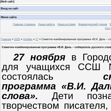
[
Мой сайт
]
Вход на сайт
Меню сайта
Главная страница
Наша работа
Наша история
Краеведческий туризм
Госу
Главная
»
2025
»
Ноябрь
»
27
» Сюжетно-комбинированная программа «В.И. Даль – соб
Сюжетно-комбинированная программа «В.И. Даль – собиратель русского слова
27 ноября
в Городс
для учащихся ССШ 
состоялась
с
программа «В.И. Дал
слова».
Дети позна
творчеством писателя,