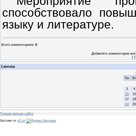
Мероприятие пр
способствовало повыш
языку и литературе.
Всего комментариев
:
0
Добавлять комментарии могу
[
Р
Calendar
Пн
Вт
3
4
10
11
17
18
24
25
Полная версия сайта
Хостинг от
uCoz