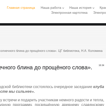
Главная страница
Наша работа
Наша история
Кра
keyboard_arrow_down
keyboard_arrow_down
Электронная картотека
Электро
олнечного блина до прощёного слова». ЦГ библиотека, Н.А. Коломина
чного блина до прощёного слова».
16:34
одской библиотеки состоялось очередное заседание
клуба
сте мы сильнее».
 встречи и подарить участникам немного радости и тепла,
турную программу, посвящённую древнему славянскому