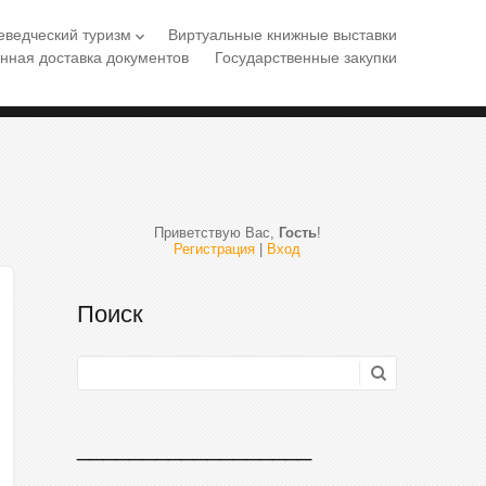
еведческий туризм
Виртуальные книжные выставки
keyboard_arrow_down
нная доставка документов
Государственные закупки
Приветствую Вас
,
Гость
!
Регистрация
|
Вход
Поиск
__________________