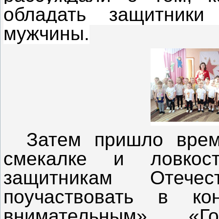
обладать защитники
мужчины.
Затем пришло врем
смекалке и ловкос
защитникам Отече
поучаствовать в ко
внимательным», «Го