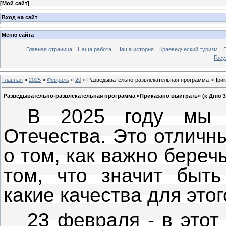
[
Мой сайт
]
Вход на сайт
Меню сайта
Главная страница
Наша работа
Наша история
Краеведческий туризм
Госу
Главная
»
2025
»
Февраль
»
20
» Разведывательно-развлекательная программа «Прика
Разведывательно-развлекательная программа «Приказано выиграть» (к Дню За
В
2025
году мы о
Отечества. Это отличн
о том, как важно береч
том, что значит быт
какие качества для это
23 февраля - в этот