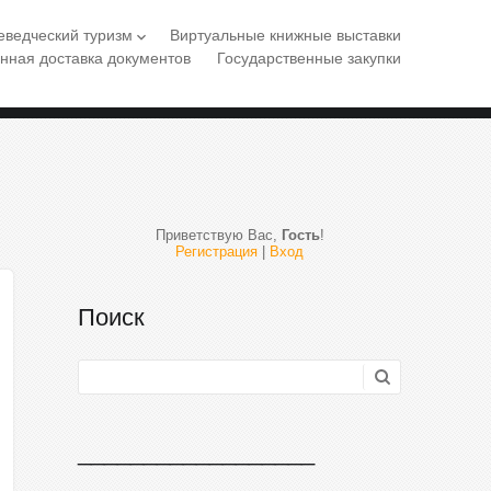
еведческий туризм
Виртуальные книжные выставки
keyboard_arrow_down
нная доставка документов
Государственные закупки
Приветствую Вас
,
Гость
!
Регистрация
|
Вход
Поиск
__________________