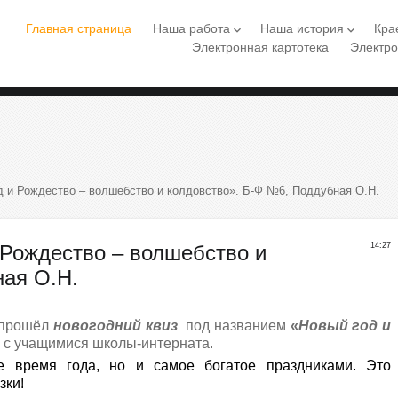
Главная страница
Наша работа
Наша история
Кра
keyboard_arrow_down
keyboard_arrow_down
Электронная картотека
Электро
д и Рождество – волшебство и колдовство». Б-Ф №6, Поддубная О.Н.
 Рождество – волшебство и
14:27
ная О.Н.
 прошёл
новогодний квиз
под названием
«
Новый год и
»
с учащимися школы-интерната.
е время года, но и самое богатое праздниками.
Это
зки!