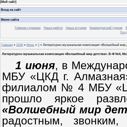
[
Мой сайт
]
Вход на сайт
Меню сайта
Главная страница
Наша работа
Наша история
Краеведческий туризм
Госу
Главная
»
2026
»
Июнь
»
3
» Литературно-музыкальная композиция «Волшебный мир д
Литературно-музыкальная композиция «Волшебный мир детства». Б-Ф №4, Мо
1 июня
, в Междунар
МБУ «ЦКД г. Алмазная»
филиалом № 4 МБУ «ЦГ
прошло яркое разв
«Волшебный мир дет
радостным, звонким,