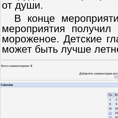
от души.
В конце мероприят
мероприятия получил 
мороженое. Детские гл
может быть лучше летн
Всего комментариев
:
0
Добавлять комментарии могу
[
Р
Calendar
Пн
Вт
1
2
8
9
15
16
22
23
29
30