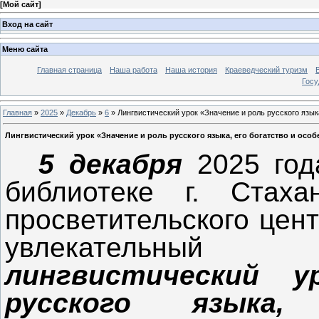
[
Мой сайт
]
Вход на сайт
Меню сайта
Главная страница
Наша работа
Наша история
Краеведческий туризм
Госу
Главная
»
2025
»
Декабрь
»
6
» Лингвистический урок «Значение и роль русского языка
Лингвистический урок «Значение и роль русского языка, его богатство и особ
5 декабря
2025 год
библиотеке г. Стаха
просветительского цен
увлекательный
лингвистический 
русского языка